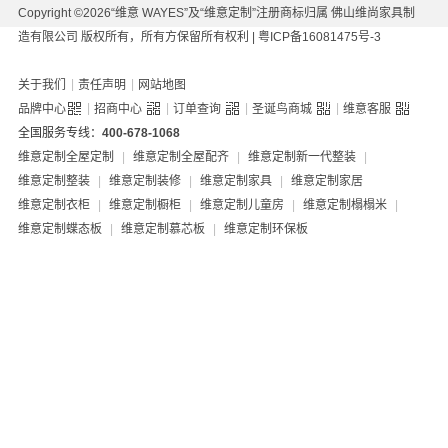
Copyright ©2026“维意 WAYES”及“维意定制”注册商标归属 佛山维尚家具制
造有限公司 版权所有，所有方保留所有权利 |
粤ICP备16081475号-3
|
|
关于我们
责任声明
网站地图
|
|
|
|
品牌中心
招商中心
订单查询
圣诞鸟商城
维意客服
全国服务专线：
400-678-1068
维意定制全屋定制
|
维意定制全屋配齐
|
维意定制新一代整装
|
维意定制整装
|
维意定制装修
|
维意定制家具
|
维意定制家居
维意定制衣柜
|
维意定制橱柜
|
维意定制儿童房
|
维意定制榻榻米
|
维意定制蝶态板
|
维意定制慕芯板
|
维意定制环保板