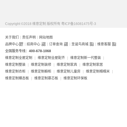
Copyright ©2018 维意定制 版权所有
粤ICP备16081475号-3
|
|
关于我们
责任声明
网站地图
|
|
|
|
品牌中心
招商中心
订单查询
圣诞鸟商城
维意客服
全国服务专线：
400-678-1068
维意定制全屋定制
|
维意定制全屋配齐
|
维意定制新一代整装
|
维意定制整装
|
维意定制装修
|
维意定制家具
|
维意定制家居
维意定制衣柜
|
维意定制橱柜
|
维意定制儿童房
|
维意定制榻榻米
|
维意定制蝶态板
|
维意定制慕芯板
|
维意定制环保板