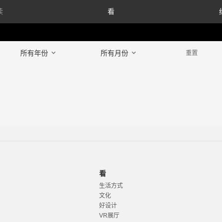
读
看
所有年份
所有月份
重置
看
生活方式
文化
好设计
VR展厅