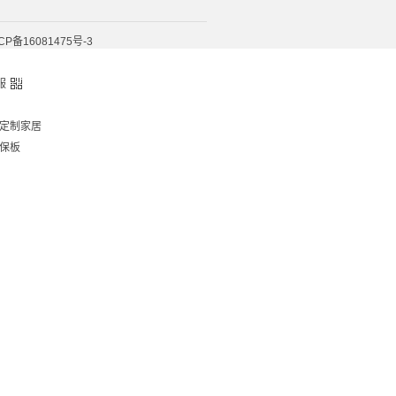
CP备16081475号-3
服
定制家居
保板