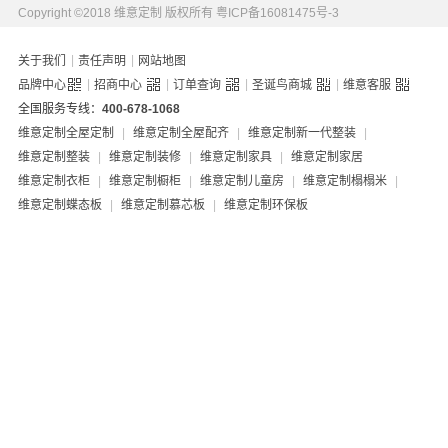
Copyright ©2018 维意定制 版权所有
粤ICP备16081475号-3
|
|
关于我们
责任声明
网站地图
|
|
|
|
品牌中心
招商中心
订单查询
圣诞鸟商城
维意客服
全国服务专线：
400-678-1068
维意定制全屋定制
|
维意定制全屋配齐
|
维意定制新一代整装
|
维意定制整装
|
维意定制装修
|
维意定制家具
|
维意定制家居
维意定制衣柜
|
维意定制橱柜
|
维意定制儿童房
|
维意定制榻榻米
|
维意定制蝶态板
|
维意定制慕芯板
|
维意定制环保板