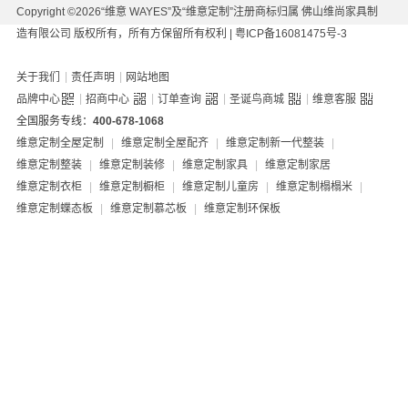
Copyright ©2026“维意 WAYES”及“维意定制”注册商标归属 佛山维尚家具制
造有限公司 版权所有，所有方保留所有权利 |
粤ICP备16081475号-3
|
|
关于我们
责任声明
网站地图
|
|
|
|
品牌中心
招商中心
订单查询
圣诞鸟商城
维意客服
全国服务专线：
400-678-1068
维意定制全屋定制
|
维意定制全屋配齐
|
维意定制新一代整装
|
维意定制整装
|
维意定制装修
|
维意定制家具
|
维意定制家居
维意定制衣柜
|
维意定制橱柜
|
维意定制儿童房
|
维意定制榻榻米
|
维意定制蝶态板
|
维意定制慕芯板
|
维意定制环保板