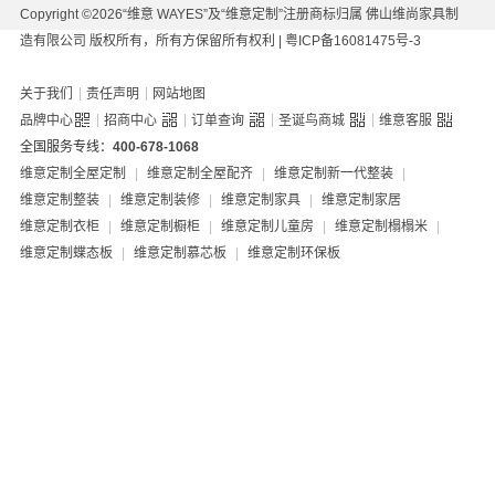
Copyright ©2026“维意 WAYES”及“维意定制”注册商标归属 佛山维尚家具制
造有限公司 版权所有，所有方保留所有权利 |
粤ICP备16081475号-3
|
|
关于我们
责任声明
网站地图
|
|
|
|
品牌中心
招商中心
订单查询
圣诞鸟商城
维意客服
全国服务专线：
400-678-1068
维意定制全屋定制
|
维意定制全屋配齐
|
维意定制新一代整装
|
维意定制整装
|
维意定制装修
|
维意定制家具
|
维意定制家居
维意定制衣柜
|
维意定制橱柜
|
维意定制儿童房
|
维意定制榻榻米
|
维意定制蝶态板
|
维意定制慕芯板
|
维意定制环保板