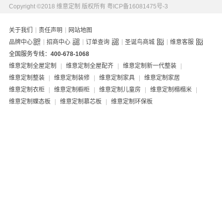
Copyright ©2018 维意定制 版权所有
粤ICP备16081475号-3
|
|
关于我们
责任声明
网站地图
|
|
|
|
品牌中心
招商中心
订单查询
圣诞鸟商城
维意客服
全国服务专线：
400-678-1068
维意定制全屋定制
|
维意定制全屋配齐
|
维意定制新一代整装
|
维意定制整装
|
维意定制装修
|
维意定制家具
|
维意定制家居
维意定制衣柜
|
维意定制橱柜
|
维意定制儿童房
|
维意定制榻榻米
|
维意定制蝶态板
|
维意定制慕芯板
|
维意定制环保板