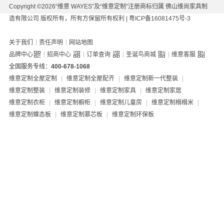
Copyright ©2026“维意 WAYES”及“维意定制”注册商标归属 佛山维尚家具制
造有限公司 版权所有，所有方保留所有权利 |
粤ICP备16081475号-3
|
|
关于我们
责任声明
网站地图
|
|
|
|
品牌中心
招商中心
订单查询
圣诞鸟商城
维意客服
全国服务专线：
400-678-1068
维意定制全屋定制
|
维意定制全屋配齐
|
维意定制新一代整装
|
维意定制整装
|
维意定制装修
|
维意定制家具
|
维意定制家居
维意定制衣柜
|
维意定制橱柜
|
维意定制儿童房
|
维意定制榻榻米
|
维意定制蝶态板
|
维意定制慕芯板
|
维意定制环保板