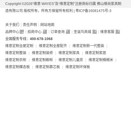
Copyright ©2026“维意 WAYES”及“维意定制”注册商标归属 佛山维尚家具制
造有限公司 版权所有，所有方保留所有权利 |
粤ICP备16081475号-3
|
|
关于我们
责任声明
网站地图
|
|
|
|
品牌中心
招商中心
订单查询
圣诞鸟商城
维意客服
全国服务专线：
400-678-1068
维意定制全屋定制
|
维意定制全屋配齐
|
维意定制新一代整装
|
维意定制整装
|
维意定制装修
|
维意定制家具
|
维意定制家居
维意定制衣柜
|
维意定制橱柜
|
维意定制儿童房
|
维意定制榻榻米
|
维意定制蝶态板
|
维意定制慕芯板
|
维意定制环保板