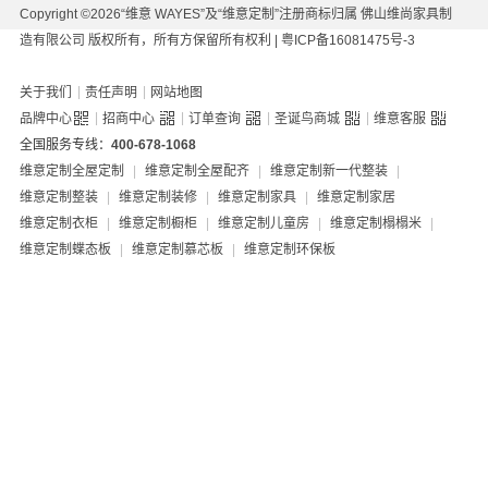
Copyright ©2026“维意 WAYES”及“维意定制”注册商标归属 佛山维尚家具制
造有限公司 版权所有，所有方保留所有权利 |
粤ICP备16081475号-3
|
|
关于我们
责任声明
网站地图
|
|
|
|
品牌中心
招商中心
订单查询
圣诞鸟商城
维意客服
全国服务专线：
400-678-1068
维意定制全屋定制
|
维意定制全屋配齐
|
维意定制新一代整装
|
维意定制整装
|
维意定制装修
|
维意定制家具
|
维意定制家居
维意定制衣柜
|
维意定制橱柜
|
维意定制儿童房
|
维意定制榻榻米
|
维意定制蝶态板
|
维意定制慕芯板
|
维意定制环保板