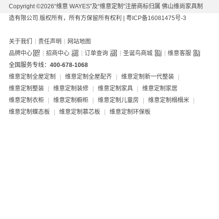
Copyright ©2026“维意 WAYES”及“维意定制”注册商标归属 佛山维尚家具制
造有限公司 版权所有，所有方保留所有权利 |
粤ICP备16081475号-3
|
|
关于我们
责任声明
网站地图
|
|
|
|
品牌中心
招商中心
订单查询
圣诞鸟商城
维意客服
全国服务专线：
400-678-1068
维意定制全屋定制
|
维意定制全屋配齐
|
维意定制新一代整装
|
维意定制整装
|
维意定制装修
|
维意定制家具
|
维意定制家居
维意定制衣柜
|
维意定制橱柜
|
维意定制儿童房
|
维意定制榻榻米
|
维意定制蝶态板
|
维意定制慕芯板
|
维意定制环保板