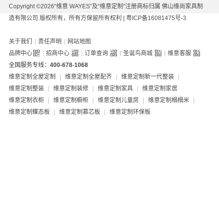
Copyright ©2026“维意 WAYES”及“维意定制”注册商标归属 佛山维尚家具制
造有限公司 版权所有，所有方保留所有权利 |
粤ICP备16081475号-3
|
|
关于我们
责任声明
网站地图
|
|
|
|
品牌中心
招商中心
订单查询
圣诞鸟商城
维意客服
全国服务专线：
400-678-1068
维意定制全屋定制
|
维意定制全屋配齐
|
维意定制新一代整装
|
维意定制整装
|
维意定制装修
|
维意定制家具
|
维意定制家居
维意定制衣柜
|
维意定制橱柜
|
维意定制儿童房
|
维意定制榻榻米
|
维意定制蝶态板
|
维意定制慕芯板
|
维意定制环保板