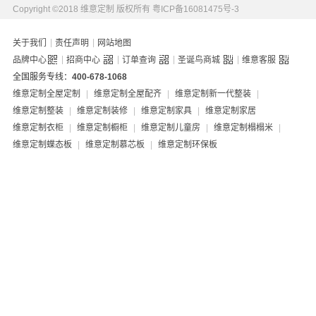
Copyright ©2018 维意定制 版权所有
粤ICP备16081475号-3
|
|
关于我们
责任声明
网站地图
|
|
|
|
品牌中心
招商中心
订单查询
圣诞鸟商城
维意客服
全国服务专线：
400-678-1068
维意定制全屋定制
|
维意定制全屋配齐
|
维意定制新一代整装
|
维意定制整装
|
维意定制装修
|
维意定制家具
|
维意定制家居
维意定制衣柜
|
维意定制橱柜
|
维意定制儿童房
|
维意定制榻榻米
|
维意定制蝶态板
|
维意定制慕芯板
|
维意定制环保板