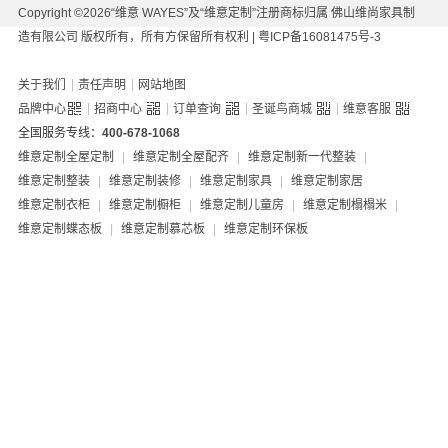
Copyright ©2026“维意 WAYES”及“维意定制”注册商标归属 佛山维尚家具制
造有限公司 版权所有，所有方保留所有权利 |
粤ICP备16081475号-3
|
|
关于我们
责任声明
网站地图
|
|
|
|
品牌中心
招商中心
订单查询
圣诞鸟商城
维意客服
全国服务专线：
400-678-1068
维意定制全屋定制
|
维意定制全屋配齐
|
维意定制新一代整装
|
维意定制整装
|
维意定制装修
|
维意定制家具
|
维意定制家居
维意定制衣柜
|
维意定制橱柜
|
维意定制儿童房
|
维意定制榻榻米
|
维意定制蝶态板
|
维意定制慕芯板
|
维意定制环保板