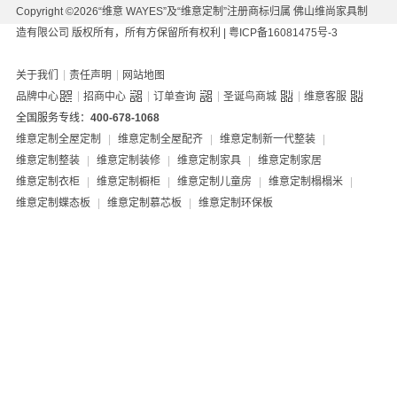
Copyright ©2026“维意 WAYES”及“维意定制”注册商标归属 佛山维尚家具制
造有限公司 版权所有，所有方保留所有权利 |
粤ICP备16081475号-3
|
|
关于我们
责任声明
网站地图
|
|
|
|
品牌中心
招商中心
订单查询
圣诞鸟商城
维意客服
全国服务专线：
400-678-1068
维意定制全屋定制
|
维意定制全屋配齐
|
维意定制新一代整装
|
维意定制整装
|
维意定制装修
|
维意定制家具
|
维意定制家居
维意定制衣柜
|
维意定制橱柜
|
维意定制儿童房
|
维意定制榻榻米
|
维意定制蝶态板
|
维意定制慕芯板
|
维意定制环保板