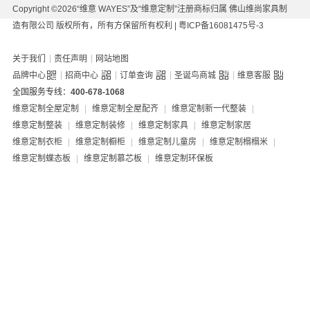
Copyright ©2026“维意 WAYES”及“维意定制”注册商标归属 佛山维尚家具制
造有限公司 版权所有，所有方保留所有权利 |
粤ICP备16081475号-3
|
|
关于我们
责任声明
网站地图
|
|
|
|
品牌中心
招商中心
订单查询
圣诞鸟商城
维意客服
全国服务专线：
400-678-1068
维意定制全屋定制
|
维意定制全屋配齐
|
维意定制新一代整装
|
维意定制整装
|
维意定制装修
|
维意定制家具
|
维意定制家居
维意定制衣柜
|
维意定制橱柜
|
维意定制儿童房
|
维意定制榻榻米
|
维意定制蝶态板
|
维意定制慕芯板
|
维意定制环保板